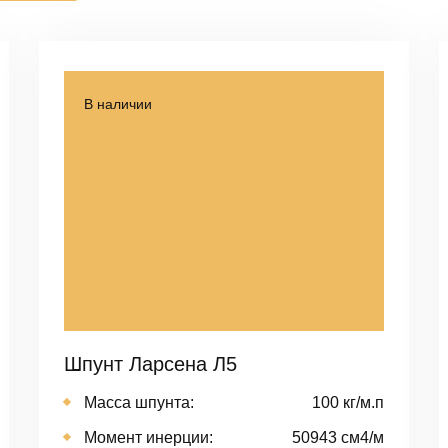
В наличии
Шпунт Ларсена Л5
Масса шпунта:
100 кг/м.п
Момент инерции:
50943 cм4/м