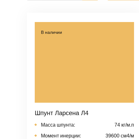
В наличии
Шпунт Ларсена Л4
Масса шпунта:
74 кг/м.п
Момент инерции:
39600 cм4/м