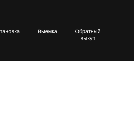
тановка
Выемка
Обратный
выкуп