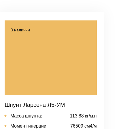
В наличии
Шпунт Ларсена Л5-УМ
Масса шпунта:
113.88 кг/м.п
Момент инерции:
76509 cм4/м