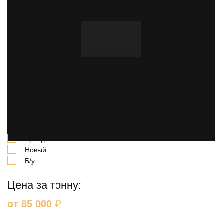
Выгодная продажа и аренда за 20 - 30% от
первоначальной стоимости шпунта. Выкупаем
шпунты по всей России.
Выберите вариант:
Аренда
Новый
Б/у
Цена за тонну:
₽
от 85 000