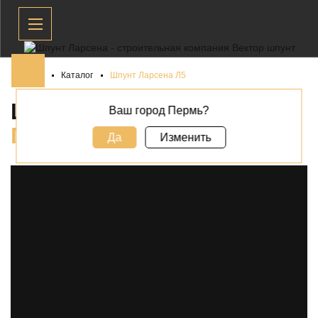
Главная
Каталог
Шпунт Ларсена Л5
ШПУНТ ЛАРСЕНА Л5 В
Ваш город Пермь?
ПЕРМИ
Да
Изменить