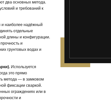
т два основных метода.
 условий и требований к
 и наиболее надёжный
единять отдельные
ой длины и конфигурации.
 прочность и
ких грунтовых водах и
');">
рки).
Используется
когда это прямо
ть метода — в замковом
ной фиксации сваркой.
нных ограждениях или в
прочности и