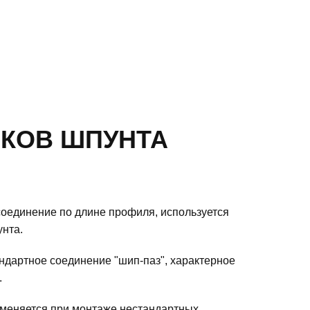
КОВ ШПУНТА
оединение по длине профиля, используется
нта.
ндартное соединение "шип-паз", характерное
.
меняется при монтаже нестандартных