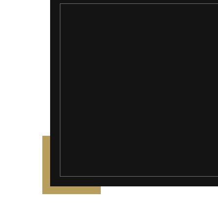
");">